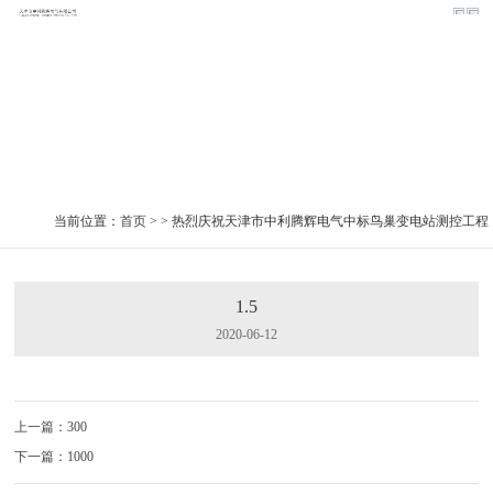
热烈庆祝天津市中利腾辉电气中标鸟巢变电站测控工
程！
产品名录
THTX变压器铁芯夹件接地监测装置
THSP-II变
当前位置：
首页
> > 热烈庆祝天津市中利腾辉电气中标鸟巢变电站测控工程
1.5
2020-06-12
上一篇：300
下一篇：1000