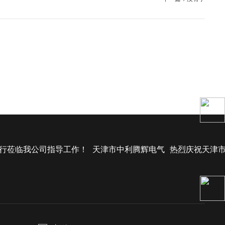
行莅临我公司指导工作！
天津市中利腾辉电气
热烈庆祝天津