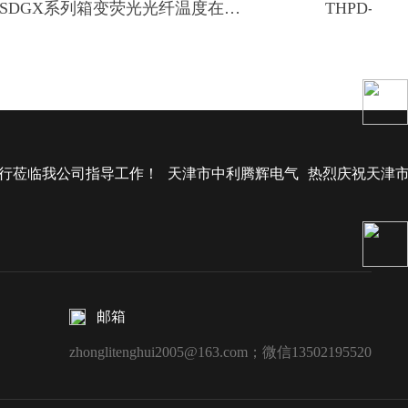
TH-MSDGX系列箱变荧光光纤温度在线监测系统
行莅临我公司指导工作！
天津市中利腾辉电气
热烈庆祝天津
邮箱
zhonglitenghui2005@163.com；微信13502195520