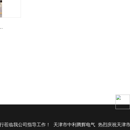
器及小电阻接地成套装置
行莅临我公司指导工作！
天津市中利腾辉电气
热烈庆祝天津